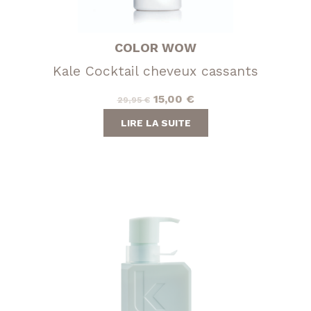
COLOR WOW
Kale Cocktail cheveux cassants
Le
Le
15,00
€
29,95
€
prix
prix
LIRE LA SUITE
initial
actuel
était :
est :
29,95 €.
15,00 €.