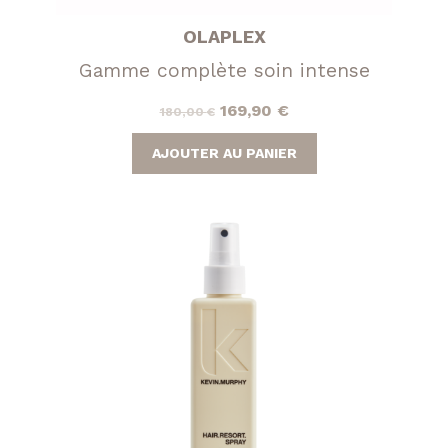
OLAPLEX
Gamme complète soin intense
Le
Le
169,90
€
180,00
€
prix
prix
AJOUTER AU PANIER
initial
actuel
était :
est :
180,00 €.
169,90 €.