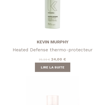
KEVIN MURPHY
Heated Defense thermo-protecteur
Le
Le
24,00
€
35,50
€
prix
prix
LIRE LA SUITE
initial
actuel
était :
est :
35,50 €.
24,00 €.