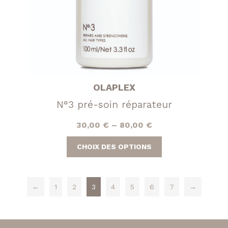
OLAPLEX
N°3 pré-soin réparateur
30,00
€
–
80,00
€
Ce
CHOIX DES OPTIONS
produit
a
plusieurs
←
1
2
3
4
5
6
7
→
variations.
Les
options
peuvent