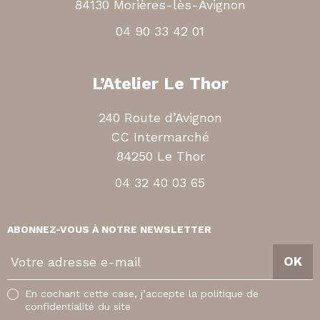
84130 Morières-lès-Avignon
04 90 33 42 01
L’Atelier Le Thor
240 Route d’Avignon
CC Intermarché
84250 Le Thor
04 32 40 03 65
ABONNEZ-VOUS À NOTRE NEWSLETTER
V
OK
o
t
En cochant cette case, j’accepte la politique de
r
confidentialité du site