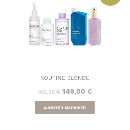
peuvent
être
choisies
sur
la
page
du
produit
ROUTINE BLONDE
Le
Le
149,00
€
166,30
€
prix
prix
AJOUTER AU PANIER
initial
actuel
était :
est :