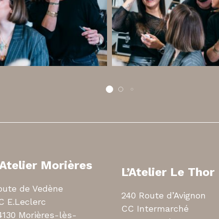
’Atelier Morières
L’Atelier Le Thor
oute de Vedène
240 Route d’Avignon
C E.Leclerc
CC Intermarché
4130 Morières-lès-