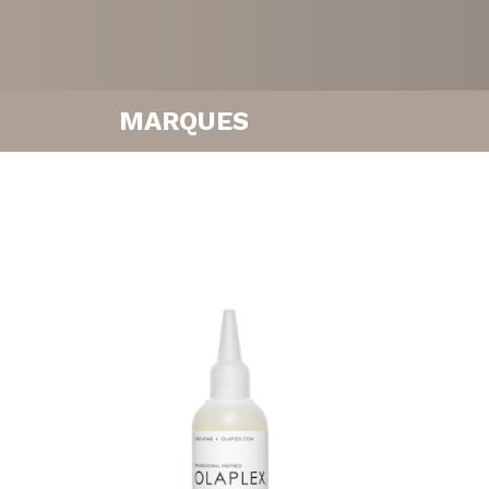
Lissage
Soin
MARQUES
Extensions
E-Shop
Color Wow
Evo Fabuloso
Nos tarifs
GHD
Nous contacter
Kevin Murphy
Olaplex
Tangle Teezer
R