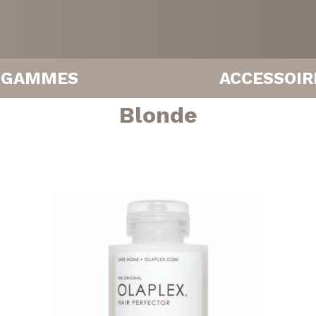
GAMMES
ACCESSOIR
Blonde
Brillance
Boucleurs
Coiffante
Brosses
Cuir chevelu
Lisseurs
Hydratante
Séchoirs
Facebook
Instagram
Réparatrice
epigmentante