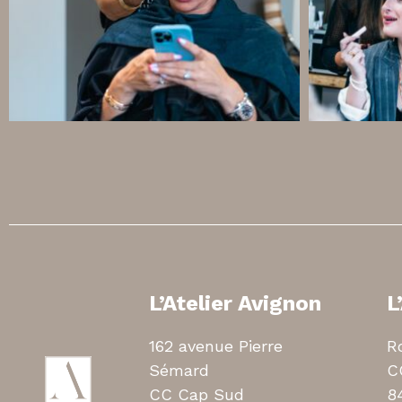
L’Atelier Avignon
L
162 avenue Pierre
R
Sémard
C
CC Cap Sud
8