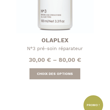
Volumatrice
OLAPLEX
N°3 pré-soin réparateur
30,00
€
–
80,00
€
Ce
CHOIX DES OPTIONS
produit
a
plusieurs
variations.
Les
PROMO !
options