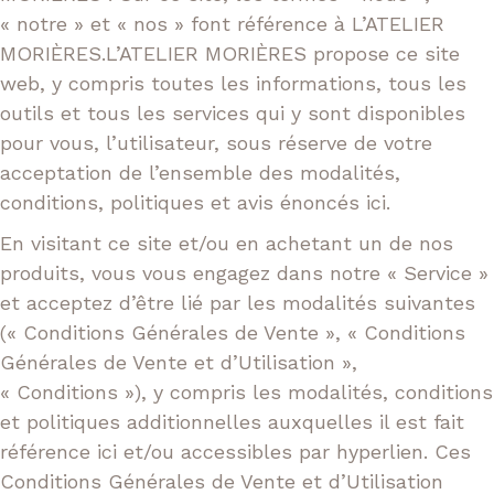
n
d
Lissage
« notre » et « nos » font référence à L’ATELIER
t
u
MORIÈRES.L’ATELIER MORIÈRES propose ce site
Soin
s
web, y compris toutes les informations, tous les
i
outils et tous les services qui y sont disponibles
Extensions
t
pour vous, l’utilisateur, sous réserve de votre
e
acceptation de l’ensemble des modalités,
E-Shop
conditions, politiques et avis énoncés ici.
Nos tarifs
En visitant ce site et/ou en achetant un de nos
produits, vous vous engagez dans notre « Service »
Nous contacter
et acceptez d’être lié par les modalités suivantes
(« Conditions Générales de Vente », « Conditions
Générales de Vente et d’Utilisation »,
Facebook
Instagram
« Conditions »), y compris les modalités, conditions
et politiques additionnelles auxquelles il est fait
référence ici et/ou accessibles par hyperlien. Ces
Conditions Générales de Vente et d’Utilisation