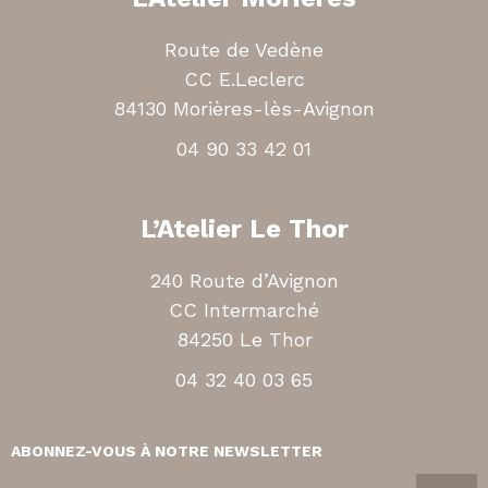
Route de Vedène
CC E.Leclerc
84130 Morières-lès-Avignon
04 90 33 42 01
L’Atelier Le Thor
240 Route d’Avignon
CC Intermarché
84250 Le Thor
04 32 40 03 65
ABONNEZ-VOUS À NOTRE NEWSLETTER
V