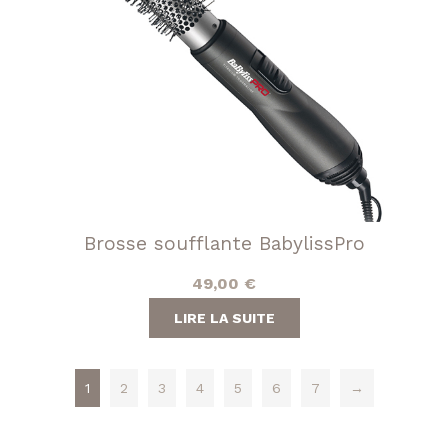
Brosse soufflante BabylissPro
49,00
€
LIRE LA SUITE
1
2
3
4
5
6
7
→