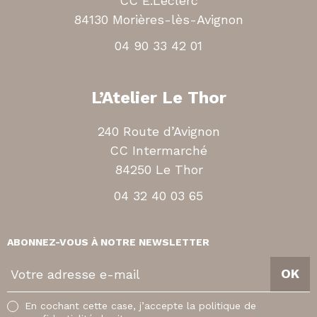
CC E.Leclerc
84130 Morières-lès-Avignon
04 90 33 42 01
L’Atelier Le Thor
240 Route d’Avignon
CC Intermarché
84250 Le Thor
04 32 40 03 65
ABONNEZ-VOUS À NOTRE NEWSLETTER
V
OK
o
t
En cochant cette case, j’accepte la politique de
r