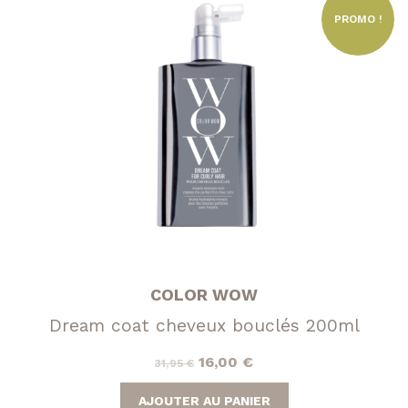
PROMO !
COLOR WOW
Dream coat cheveux bouclés 200ml
Le
Le
16,00
€
31,95
€
prix
prix
AJOUTER AU PANIER
initial
actuel