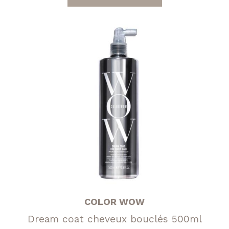
était :
est :
31,95 €.
16,00 €.
COLOR WOW
Dream coat cheveux bouclés 500ml