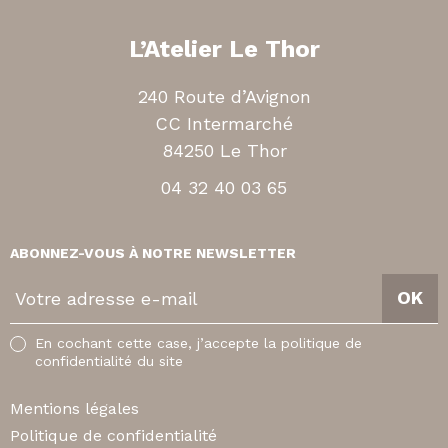
L’Atelier Le Thor
240 Route d’Avignon
CC Intermarché
84250 Le Thor
04 32 40 03 65
ABONNEZ-VOUS À NOTRE NEWSLETTER
V
OK
o
t
En cochant cette case, j’accepte la politique de
r
confidentialité du site
e
a
Mentions légales
d
Politique de confidentialité