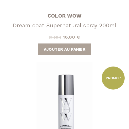
COLOR WOW
Dream coat Supernatural spray 200ml
Le
Le
16,00
€
31,95
€
prix
prix
AJOUTER AU PANIER
initial
actuel
était :
est :
31,95 €.
16,00 €.
PROMO !