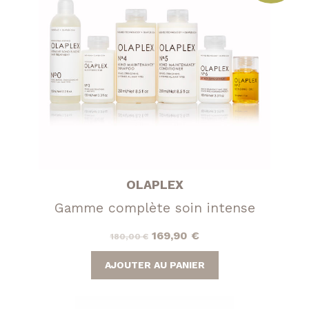
OLAPLEX
Gamme complète soin intense
Le
Le
169,90
€
180,00
€
prix
prix
AJOUTER AU PANIER
initial
actuel
était :
est :
180,00 €.
169,90 €.