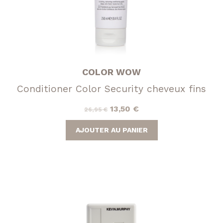
COLOR WOW
Conditioner Color Security cheveux fins
Le
Le
13,50
€
26,95
€
prix
prix
AJOUTER AU PANIER
initial
actuel
était :
est :
26,95 €.
13,50 €.