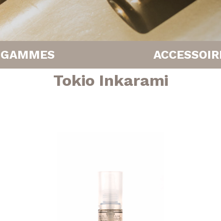
GAMMES
ACCESSOIR
Tokio Inkarami
Brillance
Boucleurs
Coiffante
Brosses
Cuir chevelu
Lisseurs
Hydratante
Séchoirs
Facebook
Instagram
Réparatrice
epigmentante