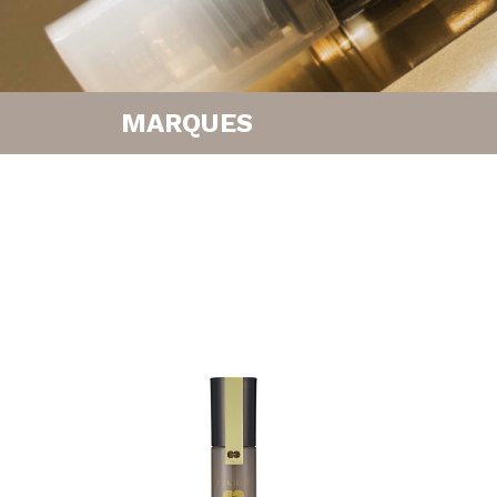
Lissage
Soin
MARQUES
Extensions
E-Shop
Color Wow
Evo Fabuloso
Nos tarifs
GHD
Nous contacter
Kevin Murphy
Olaplex
Tangle Teezer
R