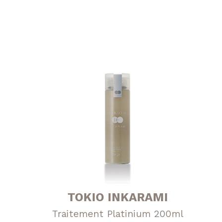
était :
est :
125,00 €.
90,00 €.
TOKIO INKARAMI
Traitement Platinium 200ml