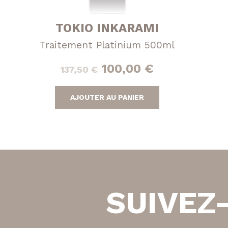
TOKIO INKARAMI
Traitement Platinium 500ml
Le
Le
100,00
€
137,50
€
prix
prix
AJOUTER AU PANIER
initial
actuel
était :
est :
137,50 €.
100,00 €.
SUIVEZ