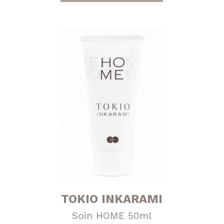
était :
est :
170,00 €.
149,00 €.
TOKIO INKARAMI
Soin HOME 50ml