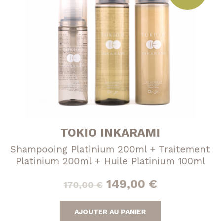
TOKIO INKARAMI
Shampooing Platinium 200ml + Traitement
Platinium 200ml + Huile Platinium 100ml
Le
Le
149,00
€
170,00
€
prix
prix
AJOUTER AU PANIER
initial
actuel