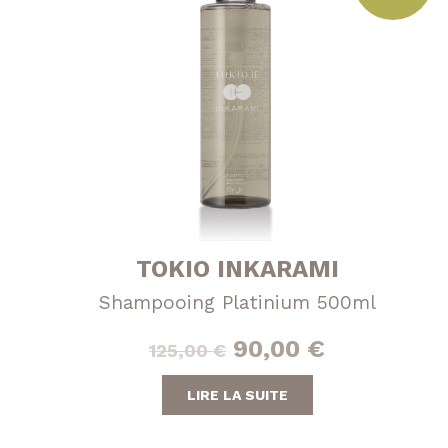
TOKIO INKARAMI
Shampooing Platinium 500ml
Le
Le
90,00
€
125,00
€
prix
prix
LIRE LA SUITE
initial
actuel