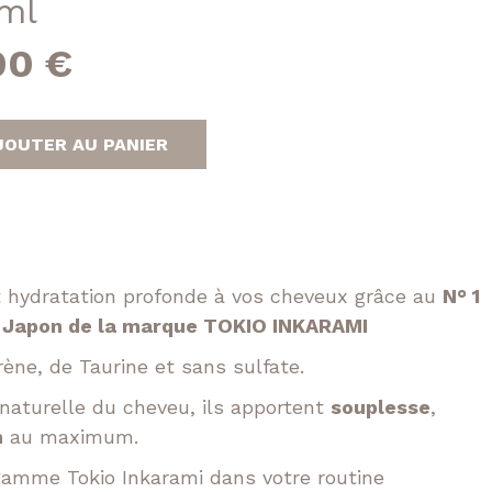
0ml
e
Tokio
n
Le
00
€
t
Volume XXL
prix
JOUTER AU PANIER
l
actuel
:
est :
00 €.
149,00 €.
t hydratation profonde à vos cheveux grâce au
N° 1
au Japon de la marque TOKIO INKARAMI
ène, de Taurine et sans sulfate.
naturelle du cheveu, ils apportent
souplesse
,
n
au maximum.
 gamme Tokio Inkarami dans votre routine