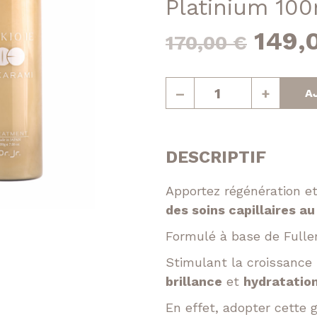
Platinium 10
Réparatrice
Le
149,
170,00
€
epigmentante
prix
Volumatrice
quantité
–
+
A
de
initia
Shampooing
Platinium
était 
200ml
DESCRIPTIF
+
170,
Traitement
Apportez régénération e
Platinium
des soins capillaires 
200ml
Facebook
Formulé à base de Fuller
Instagram
+
Huile
Stimulant la croissance 
Platinium
brillance
et
hydratatio
100ml
En effet, adopter cette