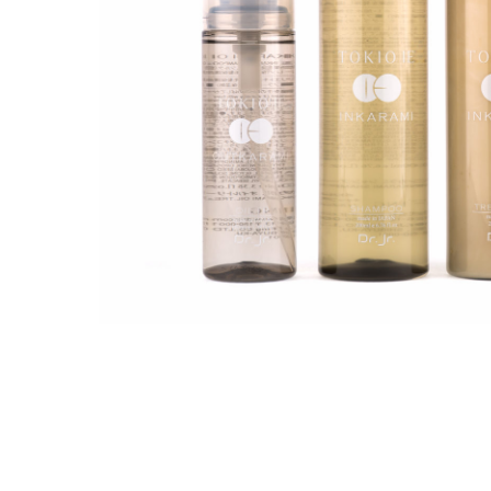
Olaplex
Lissage
Soin
Tangle Teezer
R
Extensions
Tokio Inkarami
E-Shop
Nos tarifs
Nous contacter