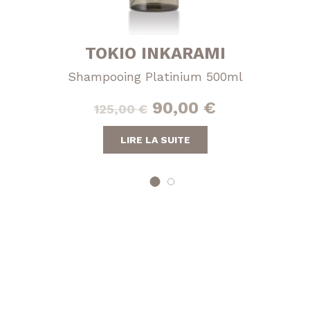
TOKIO INKARAMI
Shampooing Platinium 500ml
Le
Le
90,00
€
125,00
€
prix
prix
LIRE LA SUITE
initial
actuel
était :
est :
125,00 €.
90,00 €.