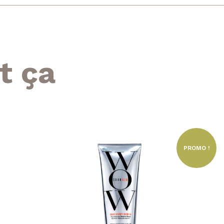
t ça
PROMO !