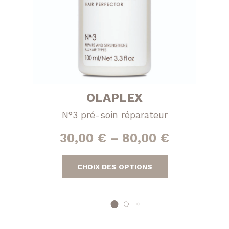
OLAPLEX
N°3 pré-soin réparateur
30,00
€
–
80,00
€
Ce
CHOIX DES OPTIONS
produit
a
plusieurs
variations.
Les