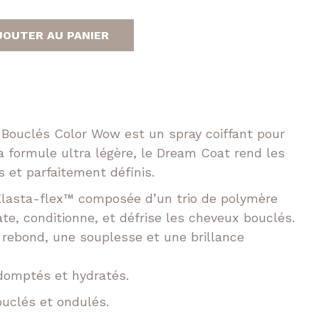
e
prix
Tokio
n
JOUTER AU PANIER
t
Volume XXL
actuel
est :
€.
16,00 €.
ouclés Color Wow est un spray coiffant pour
 formule ultra légère, le Dream Coat rend les
s et parfaitement définis.
Elasta-flex™ composée d’un trio de polymère
ate, conditionne, et défrise les cheveux bouclés.
 rebond, une souplesse et une brillance
domptés et hydratés.
uclés et ondulés.