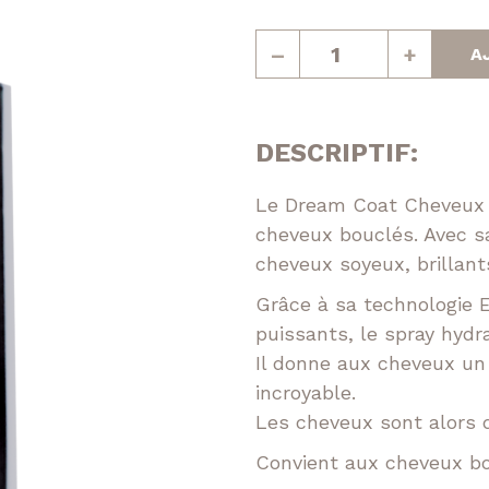
prix
Réparatrice
quantité
–
+
A
de
epigmentante
initial
Dream
coat
Volumatrice
était :
cheveux
DESCRIPTIF:
bouclés
31,95 
200ml
Le Dream Coat Cheveux B
cheveux bouclés. Avec sa
cheveux soyeux, brillant
Grâce à sa technologie 
puissants, le spray hydr
Il donne aux cheveux un
Facebook
Instagram
incroyable.
Les cheveux sont alors 
Convient aux cheveux bo