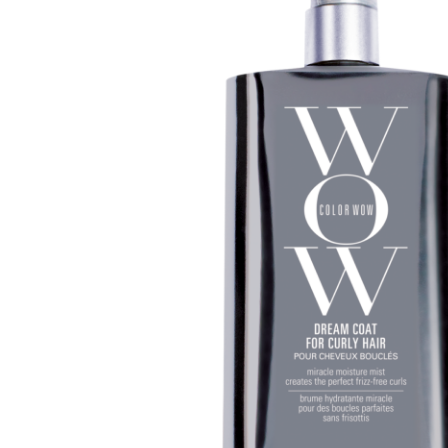
Olaplex
Lissage
Soin
Tangle Teezer
R
Extensions
Tokio Inkarami
E-Shop
Nos tarifs
Nous contacter