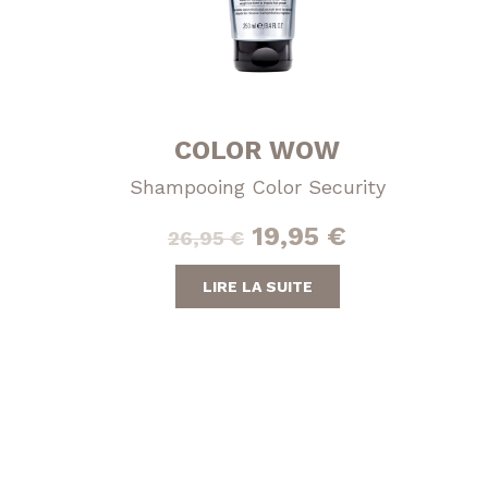
COLOR WOW
Shampooing Color Security
Le
Le
19,95
€
26,95
€
prix
prix
LIRE LA SUITE
initial
actuel
était :
est :
26,95 €.
19,95 €.