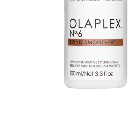
Olaplex
Lissage
Soin
Tangle Teezer
R
Extensions
Tokio Inkarami
E-Shop
Nos tarifs
Nous contacter