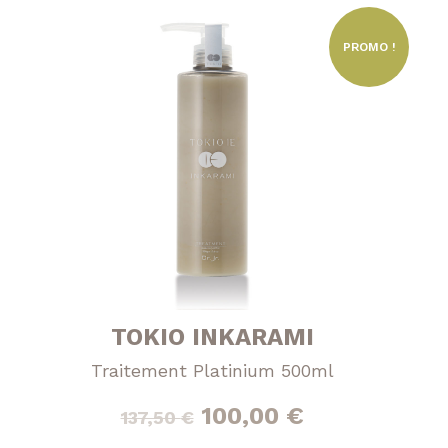
PROMO !
TOKIO INKARAMI
Traitement Platinium 500ml
Le
Le
100,00
€
137,50
€