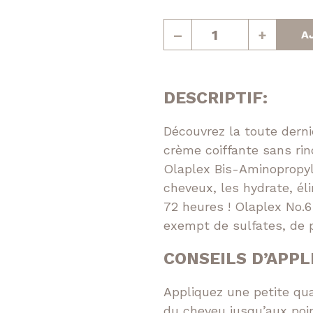
Réparatrice
quantité
–
+
A
de
epigmentante
N°6
crème
Volumatrice
de
DESCRIPTIF:
coiffage/soin
sans
Découvrez la toute derni
rinçage
crème coiffante sans rin
Olaplex Bis-Aminopropyl 
cheveux, les hydrate, él
72 heures ! Olaplex No.6
exempt de sulfates, de 
Facebook
Instagram
CONSEILS D’APPL
Appliquez une petite qu
du cheveu jusqu’aux poin