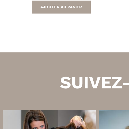
prix
prix
AJOUTER AU PANIER
initial
actuel
était :
est :
137,50 €.
100,00 €.
SUIVEZ