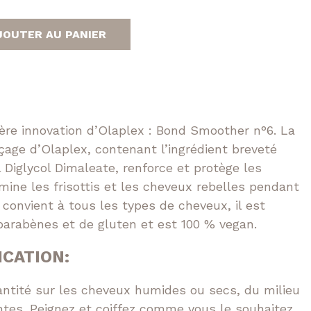
e
Tokio
n
JOUTER AU PANIER
t
Volume XXL
ère innovation d’Olaplex : Bond Smoother n°6. La
çage d’Olaplex, contenant l’ingrédient breveté
Diglycol Dimaleate, renforce et protège les
imine les frisottis et les cheveux rebelles pendant
 convient à tous les types de cheveux, il est
parabènes et de gluten et est 100 % vegan.
ICATION:
antité sur les cheveux humides ou secs, du milieu
tes. Peignez et coiffez comme vous le souhaitez.