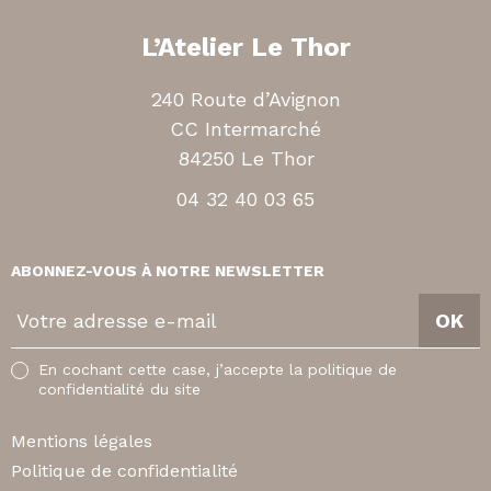
L’Atelier Le Thor
240 Route d’Avignon
CC Intermarché
84250 Le Thor
04 32 40 03 65
ABONNEZ-VOUS À NOTRE NEWSLETTER
V
OK
o
t
En cochant cette case, j’accepte la politique de
r
confidentialité du site
e
a
Mentions légales
d
Politique de confidentialité
r