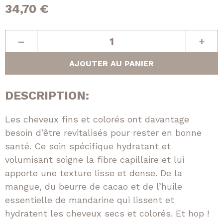
34,70
€
quantité
–
+
de
Angel
AJOUTER AU PANIER
rinse
DESCRIPTION:
Les cheveux fins et colorés ont davantage
besoin d’être revitalisés pour rester en bonne
santé. Ce soin spécifique hydratant et
volumisant soigne la fibre capillaire et lui
apporte une texture lisse et dense. De la
mangue, du beurre de cacao et de l’huile
essentielle de mandarine qui lissent et
hydratent les cheveux secs et colorés. Et hop !