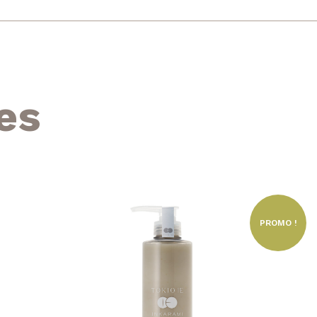
es
PROMO !