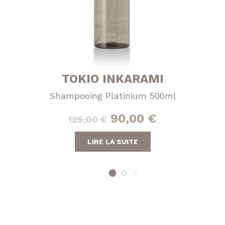
TOKIO INKARAMI
Shampooing Platinium 500ml
Le
Le
90,00
€
125,00
€
prix
prix
LIRE LA SUITE
initial
actuel
était :
est :
125,00 €.
90,00 €.