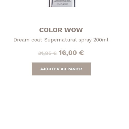
COLOR WOW
Dream coat Supernatural spray 200ml
Le
Le
16,00
€
31,95
€
prix
prix
AJOUTER AU PANIER
initial
actuel
était :
est :
31,95 €.
16,00 €.