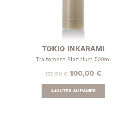
TOKIO INKARAMI
Traitement Platinium 500ml
Le
Le
100,00
€
137,50
€
prix
prix
AJOUTER AU PANIER
initial
actuel
était :
est :
137,50 €.
100,00 €.