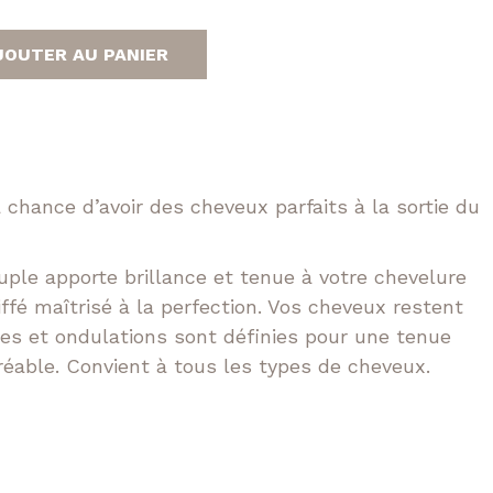
e
Tokio
n
JOUTER AU PANIER
t
Volume XXL
 chance d’avoir des cheveux parfaits à la sortie du
uple apporte brillance et tenue à votre chevelure
iffé maîtrisé à la perfection. Vos cheveux restent
les et ondulations sont définies pour une tenue
éable. Convient à tous les types de cheveux.