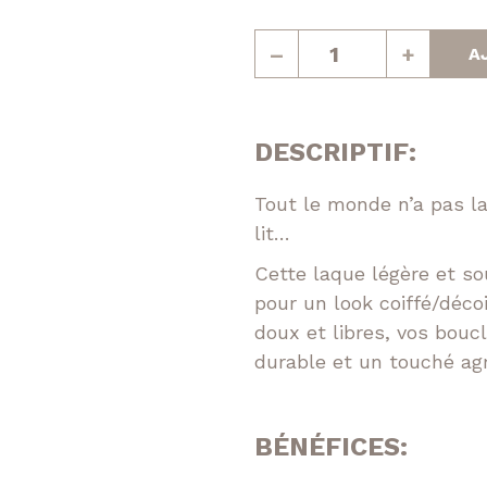
Réparatrice
quantité
–
+
A
de
epigmentante
Bedroom
Hair
Volumatrice
spray
DESCRIPTIF:
Tout le monde n’a pas la
lit…
Cette laque légère et so
pour un look coiffé/déco
doux et libres, vos bouc
durable et un touché agr
Facebook
Instagram
BÉNÉFICES: