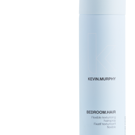
Olaplex
Lissage
Soin
Tangle Teezer
R
Extensions
Tokio Inkarami
E-Shop
Nos tarifs
Nous contacter