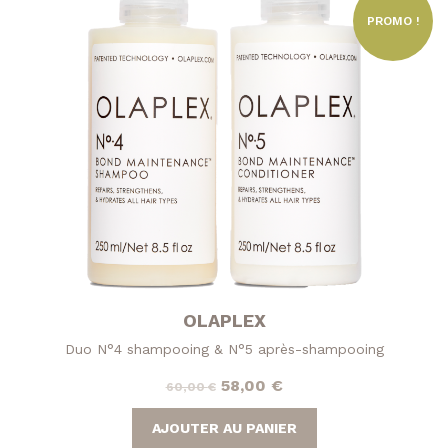
PROMO !
OLAPLEX
Duo N°4 shampooing & N°5 après-shampooing
Le
Le
58,00
€
60,00
€
prix
prix
AJOUTER AU PANIER
initial
actuel