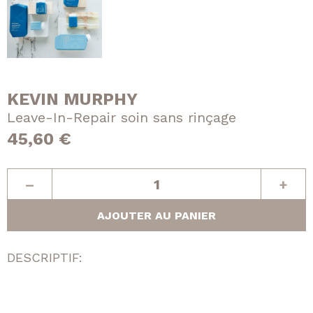
KEVIN MURPHY
Leave-In-Repair soin sans rinçage
45,60
€
quantité
–
+
de
Leave-
AJOUTER AU PANIER
In-
Repair
DESCRIPTIF:
soin
sans
rinçage