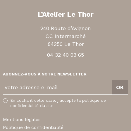
L’Atelier Le Thor
240 Route d’Avignon
CC Intermarché
84250 Le Thor
04 32 40 03 65
ABONNEZ-VOUS À NOTRE NEWSLETTER
V
OK
o
t
En cochant cette case, j’accepte la politique de
r
confidentialité du site
e
a
Mentions légales
d
Politique de confidentialité