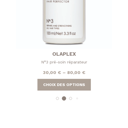
OLAPLEX
N°3 pré-soin réparateur
30,00
€
–
80,00
€
Ce
CHOIX DES OPTIONS
produit
a
plusieurs
variations.
Les
options