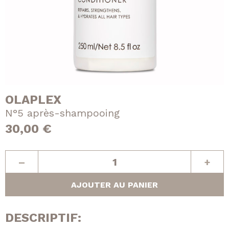
n
d
Lissage
t
u
Soin
s
i
Extensions
t
e
E-Shop
OLAPLEX
Nos tarifs
N°5 après-shampooing
30,00
€
Nous contacter
quantité
–
+
de
Facebook
Instagram
N°5
AJOUTER AU PANIER
après-
shampooing
DESCRIPTIF: