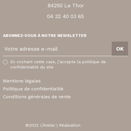
84250 Le Thor
04 32 40 03 65
ABONNEZ-VOUS À NOTRE NEWSLETTER
V
OK
o
t
En cochant cette case, j’accepte la politique de
r
confidentialité du site
e
a
Mentions légales
d
Politique de confidentialité
r
Conditions générales de vente
e
s
s
e
©2022 L’Atelier | Réalisation
Agence äkta
e