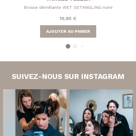
Brosse démêlante WET DETANGLING noire
15,95
€
AJOUTER AU PANIER
SUIVEZ-NOUS SUR INSTAGRAM