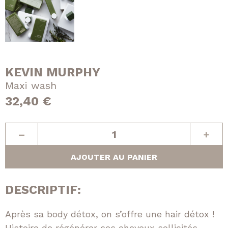
KEVIN MURPHY
Maxi wash
32,40
€
quantité
–
+
de
Maxi
AJOUTER AU PANIER
wash
DESCRIPTIF:
Après sa body détox, on s’offre une hair détox !
Histoire de régénérer ses cheveux sollicités