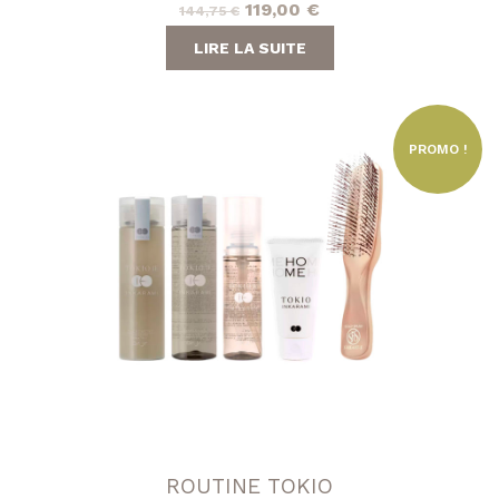
Le
Le
119,00
€
144,75
€
prix
prix
LIRE LA SUITE
initial
actuel
était :
est :
144,75 €.
119,00 €.
PROMO !
ROUTINE TOKIO