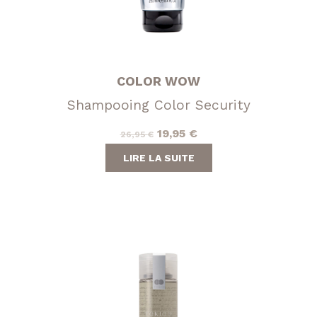
COLOR WOW
Shampooing Color Security
Le
Le
19,95
€
26,95
€
prix
prix
LIRE LA SUITE
initial
actuel
était :
est :
26,95 €.
19,95 €.