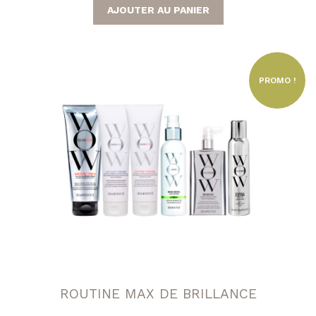
AJOUTER AU PANIER
initial
actuel
était :
est :
186,30 €.
149,00 €.
PROMO !
ROUTINE MAX DE BRILLANCE