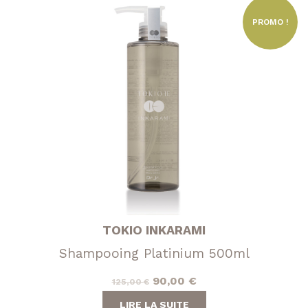
PROMO !
TOKIO INKARAMI
Shampooing Platinium 500ml
Le
Le
90,00
€
125,00
€
prix
prix
LIRE LA SUITE