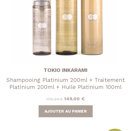
TOKIO INKARAMI
Shampooing Platinium 200ml + Traitement
Platinium 200ml + Huile Platinium 100ml
Le
Le
149,00
€
170,00
€
prix
prix
AJOUTER AU PANIER
initial
actuel
était :
est :
170,00 €.
149,00 €.