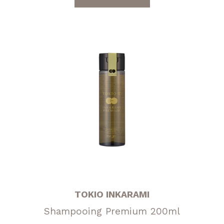
initial
actuel
était :
est :
125,00 €.
90,00 €.
TOKIO INKARAMI
Shampooing Premium 200ml