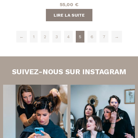
55,00
€
LIRE LA SUITE
←
1
2
3
4
5
6
7
→
SUIVEZ-NOUS SUR INSTAGRAM