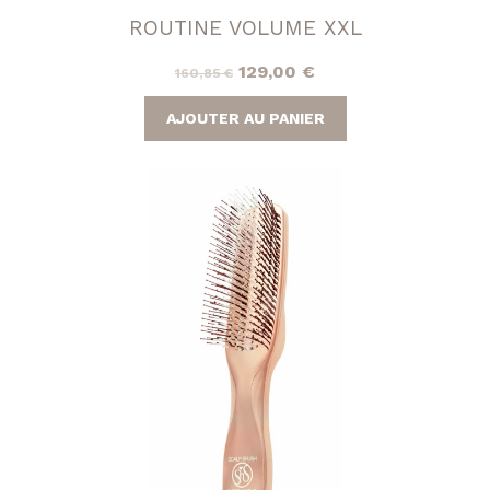
ROUTINE VOLUME XXL
Le
Le
129,00
€
160,85
€
prix
prix
AJOUTER AU PANIER
initial
actuel
était :
est :
160,85 €.
129,00 €.