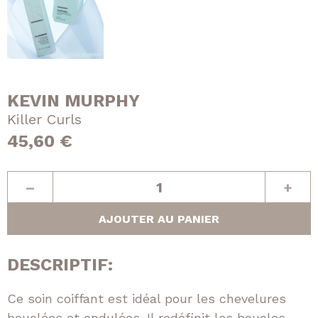
KEVIN MURPHY
Killer Curls
45,60
€
quantité
–
+
de
Killer
AJOUTER AU PANIER
Curls
DESCRIPTIF:
Ce soin coiffant est idéal pour les chevelures
bouclées et ondulées. Il redéfinit les boucles