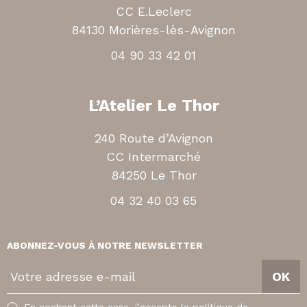
CC E.Leclerc
84130 Morières-lès-Avignon
04 90 33 42 01
L’Atelier Le Thor
240 Route d’Avignon
CC Intermarché
84250 Le Thor
04 32 40 03 65
ABONNEZ-VOUS À NOTRE NEWSLETTER
V
OK
o
t