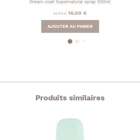
Dream coat Supernatural spray 200ml
Le
Le
16,00
€
31,95
€
prix
prix
AJOUTER AU PANIER
initial
actuel
était :
est :
31,95 €.
16,00 €.
Produits similaires