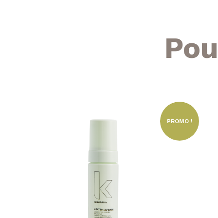
Pou
PROMO !