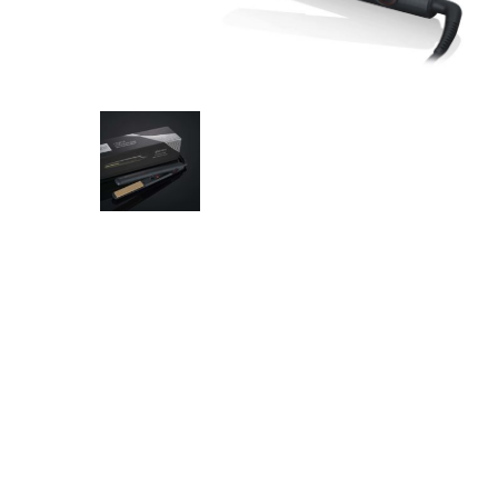
Olaplex
Lissage
Soin
Tangle Teezer
R
Extensions
Tokio Inkarami
E-Shop
Nos tarifs
Nous contacter