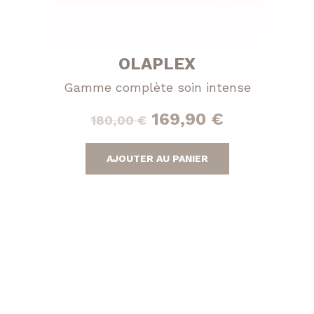
OLAPLEX
Gamme complète soin intense
Le
Le
169,90
€
180,00
€
prix
prix
AJOUTER AU PANIER
initial
actuel
était :
est :
180,00 €.
169,90 €.