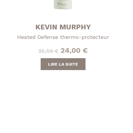
KEVIN MURPHY
Heated Defense thermo-protecteur
Le
Le
24,00
€
35,50
€
prix
prix
LIRE LA SUITE
initial
actuel
était :
est :
35,50 €.
24,00 €.