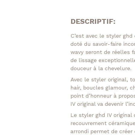
prix
Réparatrice
DESCRIPTIF:
epigmentante
initia
C’est avec le styler ghd 
Volumatrice
était
doté du savoir-faire in
wavy seront de réelles f
169,
de lissage exceptionnelle
douceur à la chevelure.
Avec le styler original, 
hair, boucles glamour, 
point d’honneur à propos
Facebook
Instagram
IV original va devenir l’i
Le styler ghd IV origina
recouvrement céramique 
arrondi permet de créer