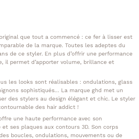
e
prix
Tokio
n
t
Volume XXL
l
actuel
original que tout a commencé : ce fer à lisser est
 :
est :
comparable de la marque. Toutes les adeptes du
ans de ce styler. En plus d’offrir une performance
00 €.
129,00 €.
, il permet d’apporter volume, brillance et
tous les looks sont réalisables : ondulations, glass
chignons sophistiqués… La marque ghd met un
er des stylers au design élégant et chic. Le styler
ncontournable des hair addict !
l offre une haute performance avec son
et ses plaques aux contours 3D. Son corps
 des boucles, ondulations, mouvements ou de