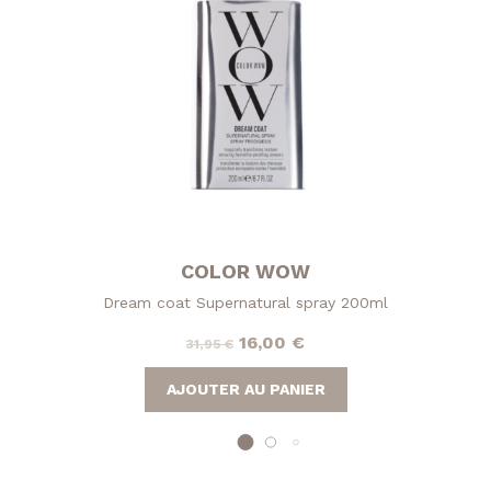
COLOR WOW
Dream coat Supernatural spray 200ml
Le
Le
16,00
€
31,95
€
prix
prix
AJOUTER AU PANIER
initial
actuel
était :
est :
31,95 €.
16,00 €.