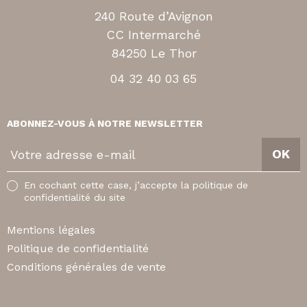
240 Route d’Avignon
CC Intermarché
84250 Le Thor
04 32 40 03 65
ABONNEZ-VOUS À NOTRE NEWSLETTER
V
OK
o
t
En cochant cette case, j’accepte la politique de
r
confidentialité du site
e
a
Mentions légales
d
Politique de confidentialité
r
Conditions générales de vente
e
s