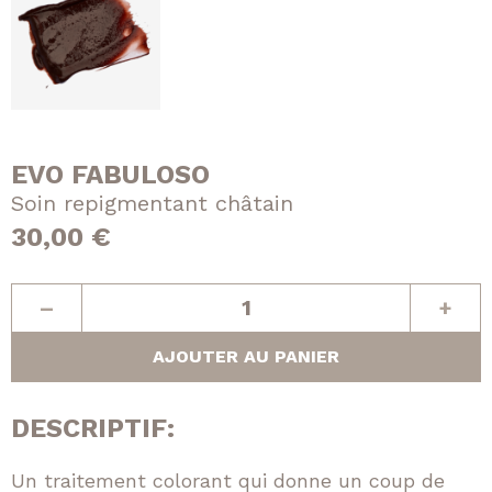
EVO FABULOSO
Soin repigmentant châtain
30,00
€
quantité
–
+
de
Soin
AJOUTER AU PANIER
repigmentant
châtain
DESCRIPTIF:
Un traitement colorant qui donne un coup de