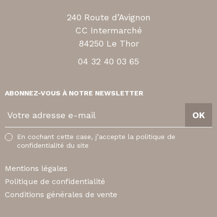
240 Route d’Avignon
CC Intermarché
84250 Le Thor
04 32 40 03 65
ABONNEZ-VOUS À NOTRE NEWSLETTER
V
OK
o
t
En cochant cette case, j’accepte la politique de
r
confidentialité du site
e
a
Mentions légales
d
Politique de confidentialité
r
Conditions générales de vente
e
s