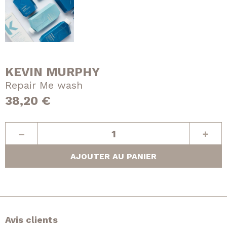
KEVIN MURPHY
Repair Me wash
38,20
€
quantité
–
+
de
Repair
AJOUTER AU PANIER
Me
wash
Avis clients