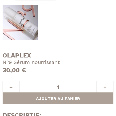
OLAPLEX
N°9 Sérum nourrissant
30,00
€
quantité
–
+
de
N°9
AJOUTER AU PANIER
Sérum
nourrissant
DESCRIPTIF: