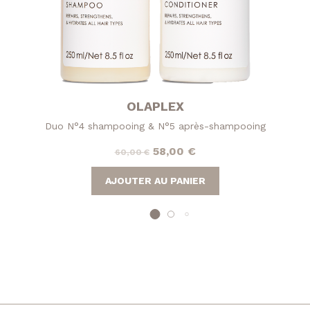
OLAPLEX
Duo N°4 shampooing & N°5 après-shampooing
Le
Le
58,00
€
60,00
€
prix
prix
AJOUTER AU PANIER
initial
actuel
était :
est :
60,00 €.
58,00 €.