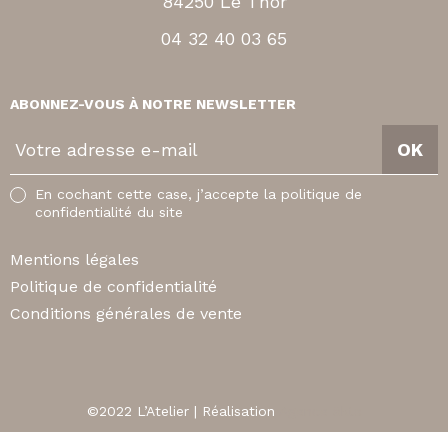
84250 Le Thor
04 32 40 03 65
ABONNEZ-VOUS À NOTRE NEWSLETTER
V
OK
o
t
En cochant cette case, j’accepte la politique de
r
confidentialité du site
e
a
Mentions légales
d
Politique de confidentialité
r
Conditions générales de vente
e
s
s
e
©2022 L’Atelier | Réalisation
Agence äkta
e
O