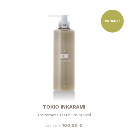
PROMO !
TOKIO INKARAMI
Traitement Platinium 500ml
Le
Le
100,00
€
137,50
€