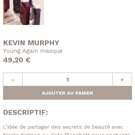
KEVIN MURPHY
Young Again masque
49,20
€
quantité
–
+
de
Young
AJOUTER AU PANIER
Again
masque
DESCRIPTIF:
L’idée de partager des secrets de beauté avec
Nicole Kidman ou Cate Blanchett nous enchante