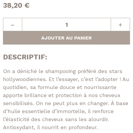
38,20
€
quantité
–
+
de
Young
AJOUTER AU PANIER
Again
wash
DESCRIPTIF:
On a déniché le shampooing préféré des stars
hollywoodiennes. Et l’essayer, c’est l’adopter ! Au
quotidien, sa formule douce et nourrissante
apporte brillance et protection à nos cheveux
sensibilisés. On ne peut plus en changer. À base
d’huile essentielle d’immortelle, il renforce
l’élasticité des cheveux sans les alourdir.
Antioxydant, il nourrit en profondeur.