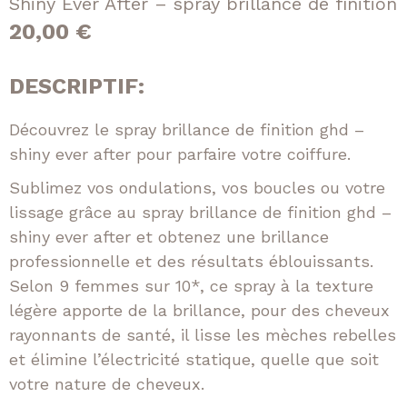
Shiny Ever After – spray brillance de finition
n
d
Lissage
20,00
€
t
u
Soin
s
i
DESCRIPTIF:
Extensions
t
e
Découvrez le spray brillance de finition ghd –
E-Shop
shiny ever after pour parfaire votre coiffure.
Sublimez vos ondulations, vos boucles ou votre
Nos tarifs
lissage grâce au spray brillance de finition ghd –
shiny ever after et obtenez une brillance
Nous contacter
professionnelle et des résultats éblouissants.
Selon 9 femmes sur 10*, ce spray à la texture
Facebook
Instagram
légère apporte de la brillance, pour des cheveux
rayonnants de santé, il lisse les mèches rebelles
et élimine l’électricité statique, quelle que soit
votre nature de cheveux.