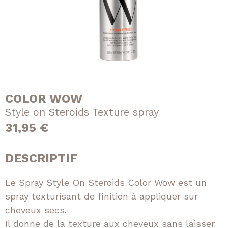
n
d
Lissage
t
u
Soin
s
i
Extensions
t
e
E-Shop
COLOR WOW
Nos tarifs
Style on Steroids Texture spray
31,95
€
Nous contacter
DESCRIPTIF
Facebook
Instagram
Le Spray Style On Steroids Color Wow est un
spray texturisant de finition à appliquer sur
cheveux secs.
Il donne de la texture aux cheveux sans laisser