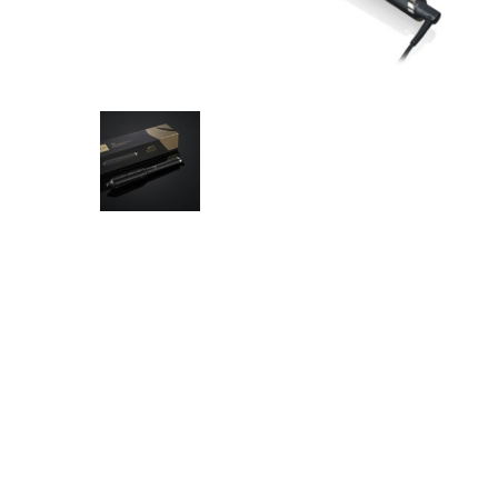
Olaplex
Lissage
Soin
Tangle Teezer
R
Extensions
Tokio Inkarami
E-Shop
Nos tarifs
Nous contacter