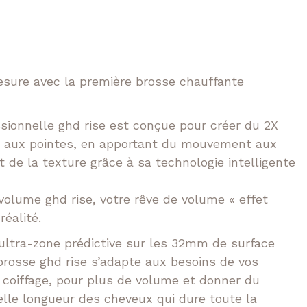
e
prix
Tokio
n
t
Volume XXL
l
actuel
esure avec la première brosse chauffante
 :
est :
00 €.
149,00 €.
sionnelle ghd rise est conçue pour créer du 2X
e aux pointes, en apportant du mouvement aux
t de la texture grâce à sa technologie intelligente
volume ghd rise, votre rêve de volume « effet
réalité.
ultra-zone prédictive sur les 32mm de surface
a brosse ghd rise s’adapte aux besoins de vos
 coiffage, pour plus de volume et donner du
elle longueur des cheveux qui dure toute la