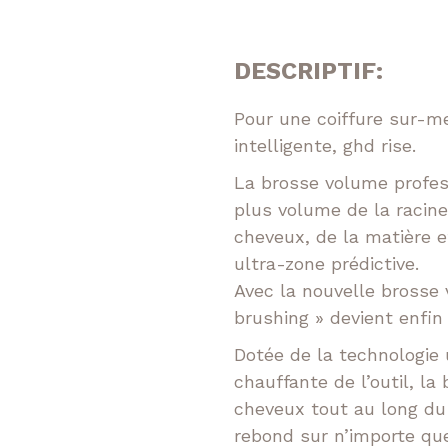
prix
Réparatrice
DESCRIPTIF:
epigmentante
initia
Pour une coiffure sur-m
Volumatrice
était
intelligente, ghd rise.
199,
La brosse volume profes
plus volume de la racin
cheveux, de la matière e
ultra-zone prédictive.
Avec la nouvelle brosse 
brushing » devient enfin 
Facebook
Instagram
Dotée de la technologie 
chauffante de l’outil, l
cheveux tout au long du
rebond sur n’importe qu